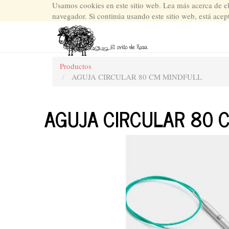
Usamos cookies en este sitio web. Lea más acerca de e
navegador. Si continúa usando este sitio web, está acep
Productos
AGUJA CIRCULAR 80 CM MINDFULL
AGUJA CIRCULAR 80 