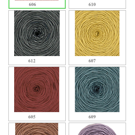
606
610
612
607
605
609