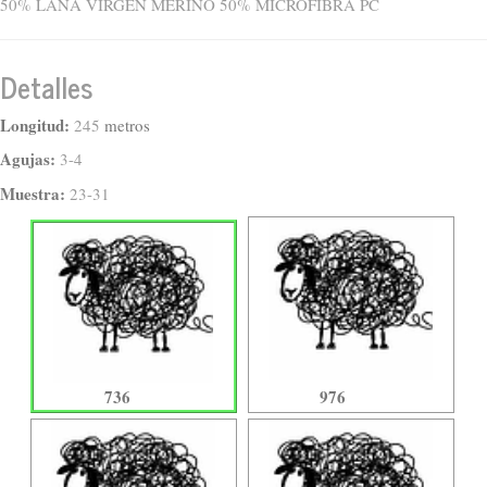
50% LANA VIRGEN MERINO 50% MICROFIBRA PC
Detalles
Longitud:
245
metros
Agujas:
3-4
Muestra:
23-31
736
976