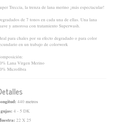
uper Treccia, la trenza de lana merino ¡más espectacular!
egradados de 7 tonos en cada una de ellas. Una lana
uave y amorosa con tratamiento Superwash.
deal para chales por su efecto degradado o para color
ecundario en un trabajo de colorwork
omposición:
0% Lana Virgen Merino
0% Microfibra
Detalles
ongitud:
440
metros
gujas:
4 - 5 DK
uestra:
22 X 25