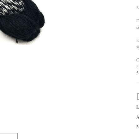
S
D
s
I
s
C
5
5
L
A
M