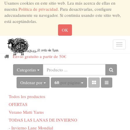
Usamos cookies en este sitio web. Lea más acerca de ellas en
nuestra
Política de privacidad
. Para desactivarlas, configure
adecuadamente su navegador. Si continúa usando este sitio web,
está aceptándolas.
OK
Men
de
Envío gratuito a partir de 50€
Nave
Categorías
60
Ordenar por
por página
Todos los productos
OFERTAS
Verano Matti Yarns
TODAS LAS LANAS DE INVIERNO
- Invierno Lane Mondial