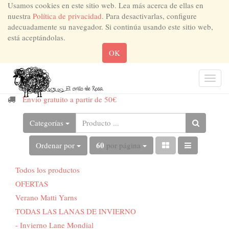
Usamos cookies en este sitio web. Lea más acerca de ellas en
nuestra
Política de privacidad
. Para desactivarlas, configure
adecuadamente su navegador. Si continúa usando este sitio web,
está aceptándolas.
OK
Men
de
Envío gratuito a partir de 50€
Nave
Categorías
60
Ordenar por
por página
Todos los productos
OFERTAS
Verano Matti Yarns
TODAS LAS LANAS DE INVIERNO
- Invierno Lane Mondial