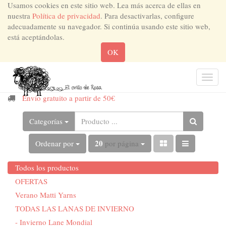
Usamos cookies en este sitio web. Lea más acerca de ellas en
nuestra
Política de privacidad
. Para desactivarlas, configure
adecuadamente su navegador. Si continúa usando este sitio web,
está aceptándolas.
OK
Men
de
Envío gratuito a partir de 50€
Nave
Categorías
20
Ordenar por
por página
Todos los productos
OFERTAS
Verano Matti Yarns
TODAS LAS LANAS DE INVIERNO
- Invierno Lane Mondial